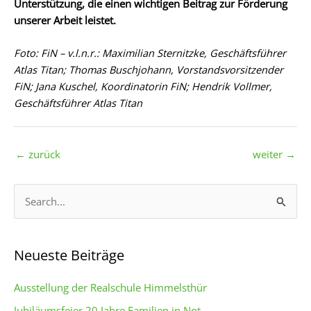
Unterstützung, die einen wichtigen Beitrag zur Förderung
unserer Arbeit leistet.
Foto: FiN – v.l.n.r.: Maximilian Sternitzke, Geschäftsführer
Atlas Titan; Thomas Buschjohann, Vorstandsvorsitzender
FiN; Jana Kuschel, Koordinatorin FiN; Hendrik Vollmer,
Geschäftsführer Atlas Titan
←
zurück
weiter
→
S
u
c
Neueste Beiträge
h
e
Ausstellung der Realschule Himmelsthür
n
Jubiläumsfeier 20 Jahre Familien in Not