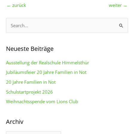
←
zurück
weiter
→
S
u
c
Neueste Beiträge
h
e
Ausstellung der Realschule Himmelsthür
n
Jubiläumsfeier 20 Jahre Familien in Not
n
20 Jahre Familien in Not
a
c
Schulstartprojekt 2026
h
Weihnachtsspende vom Lions Club
:
Archiv