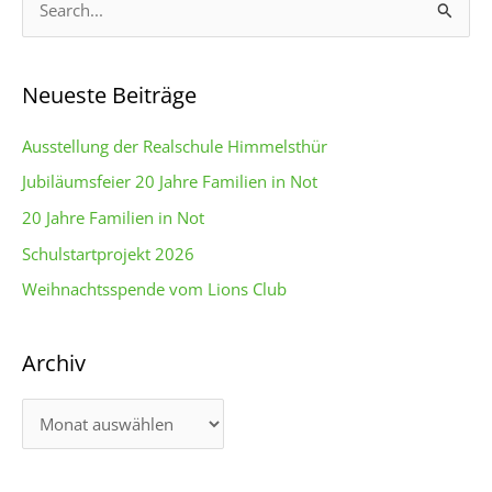
u
c
Neueste Beiträge
h
e
Ausstellung der Realschule Himmelsthür
n
Jubiläumsfeier 20 Jahre Familien in Not
n
20 Jahre Familien in Not
a
c
Schulstartprojekt 2026
h
Weihnachtsspende vom Lions Club
:
Archiv
A
r
c