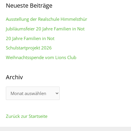
Neueste Beiträge
h
e
Ausstellung der Realschule Himmelsthür
n
Jubiläumsfeier 20 Jahre Familien in Not
n
20 Jahre Familien in Not
a
c
Schulstartprojekt 2026
h
Weihnachtsspende vom Lions Club
:
Archiv
A
r
c
h
Zurück zur Startseite
i